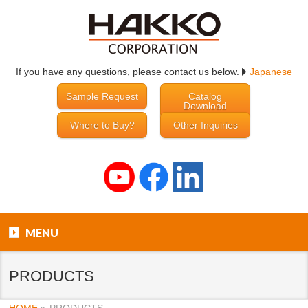
If you have any questions, please contact us below.
Japanese
Sample Request
Catalog
Download
Where to Buy?
Other Inquiries
MENU
PRODUCTS