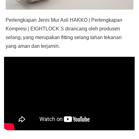
Perlengkapan Jenis Mur Asli HAKKO | Perlengkapan
Kompresi | EIGHTLOCK S dirancang oleh produsen
selang, yang merupakan fitting selang tahan tekanan
yang aman dan terjamin.