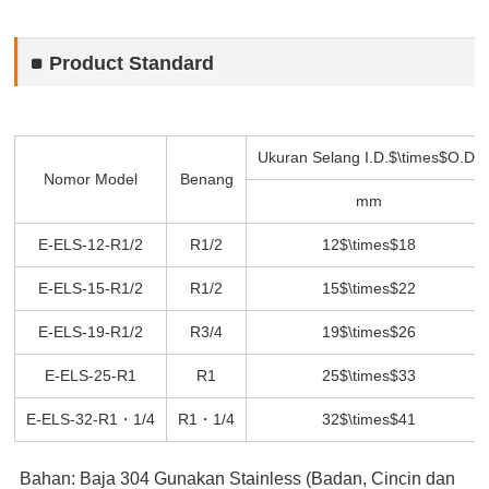
Product Standard
Ukuran Selang I.D.$\times$O.D.
Nomor Model
Benang
mm
E-ELS-12-R1/2
R1/2
12$\times$18
E-ELS-15-R1/2
R1/2
15$\times$22
E-ELS-19-R1/2
R3/4
19$\times$26
E-ELS-25-R1
R1
25$\times$33
E-ELS-32-R1・1/4
R1・1/4
32$\times$41
Bahan: Baja 304 Gunakan Stainless (Badan, Cincin dan